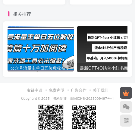
操作【含素材+渠道对接】
高利润，月入五位轻轻松松
相关推荐
公众号流量主单日五位数收益，篇篇十万加阅读独家洗稿工具必出爆款！
最新
友链申请
免责声明
广告合作
关于我们
Copyright © 2025 ·
淘米副业
· 由
闽ICP备2023009497号-1