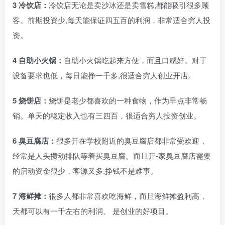
3 冷饮店：
冷饮店无论是卖沙冰还是卖雪糕,都能吸引很多顾
客。前期投资少,每天能保证四五百的利润，非常适合穷人投
资。
4 自助小火锅：
自助小火锅吃起来方便，而且口感好。对于
设备要求也低，每日能挣一千多,很适合穷人创业开店。
5 烧饼店：
烧饼是老少都喜欢的一种食物，作为早点非常畅
销。单天的稳定收入也有三四百，很适合穷人投资创业。
6 臭豆腐店：
很多开在学校附近的臭豆腐店都非常受欢迎，
经常是人头攒动排队等着买臭豆腐。而且开-家臭豆腐店需要
的启动资金很少，客源又多,挣钱不是难事。
7 海鲜摊：
很多人都非常喜欢吃海鲜，而且海鲜摊盈利高，
天都可以有一千左右的利润。 是创业的好项目。