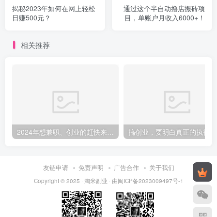
揭秘2023年如何在网上轻松
通过这个半自动撸店搬砖项
日赚500元？
目，单账户月收入6000+！
相关推荐
2024年想兼职、创业的赶快来看，干货满满，提前打算，重在行动！
搞创
友链申请
免责声明
广告合作
关于我们
Copyright © 2025 ·
淘米副业
· 由
闽ICP备2023009497号-1