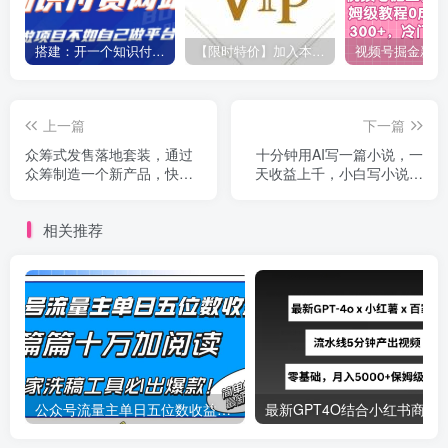
搭建：开一个知识付费资源网站，24小时全自动赚钱！
【限时特价】加入本站VIP会员，海量最新各大团队网赚内部教程全免费，每天持续更新！
上一篇
下一篇
众筹式发售落地套装，通过
十分钟用AI写一篇小说，一
众筹制造一个新产品，快速
天收益上千，小白写小说保
搞钱必备
姆教程！
相关推荐
公众号流量主单日五位数收益，篇篇十万加阅读独家洗稿工具必出爆款！
最新