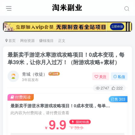
首页
网创资源
赚钱项目
正文
最新卖手游逆水寒游戏攻略项目！0成本变现，每
单39米，让你月入过万！（附游戏攻略+素材）
青城（收徒）
关注
私信
3年前发布
2747
222
付费阅读
已售 303
最新卖手游逆水寒游戏攻略项目！0成本变现，每单39米，让你月入过万！（附游戏攻略+素材）
此内容为付费阅读，请付费后查看
9.9
限时特惠
39.9
￥
￥