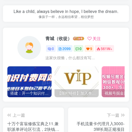
Like a child, always believe in hope, I believe the dream.
像孩子一样，永远相信希望，相信梦想
青城（收徒）
关注
0
2099
0
9
561W+
这家伙很懒，什么都没有写...
搭建：开一个知识付费资源网站，24小时全自动赚钱！
【限时特价】加入本站VIP会员，海量最新各大团队网赚内部教程全免费，每天持续更新！
上一篇
下一篇
十万个富翁修炼宝典之11.兼
手机流量卡代理月入3000-
职派单评论区引流，2块钱一
3W长期正规项目