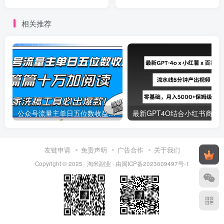
个创业粉
相关推荐
公众号流量主单日五位数收益，篇篇十万加阅读独家洗稿工具必出爆款！
最新
友链申请
免责声明
广告合作
关于我们
Copyright © 2025 ·
淘米副业
· 由
闽ICP备2023009497号-1