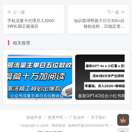
上一篇
下一篇
手机流量卡代理月入3000-
知识星球野路子日引300+白
3W长期正规项目
领创业粉，日稳定变现
5000+简单好上手！
相关推荐
公众号流量主单日五位数收益，篇篇十万加阅读独家洗稿工具必出爆款！
最新
友链申请
免责声明
广告合作
关于我们
Copyright © 2025 ·
淘米副业
· 由
闽ICP备2023009497号-1