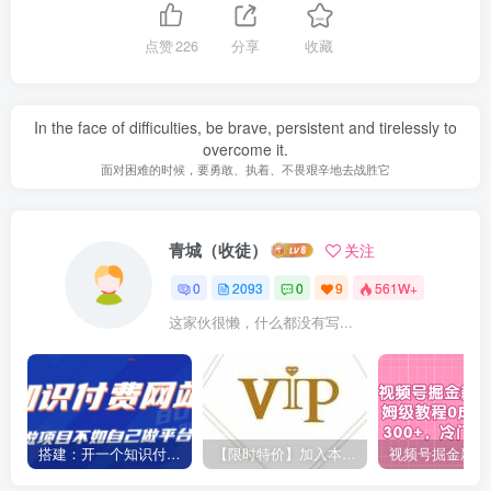
点赞
226
分享
收藏
In the face of difficulties, be brave, persistent and tirelessly to
overcome it.
面对困难的时候，要勇敢、执着、不畏艰辛地去战胜它
青城（收徒）
关注
0
2093
0
9
561W+
这家伙很懒，什么都没有写...
搭建：开一个知识付费资源网站，24小时全自动赚钱！
【限时特价】加入本站VIP会员，海量最新各大团队网赚内部教程全免费，每天持续更新！