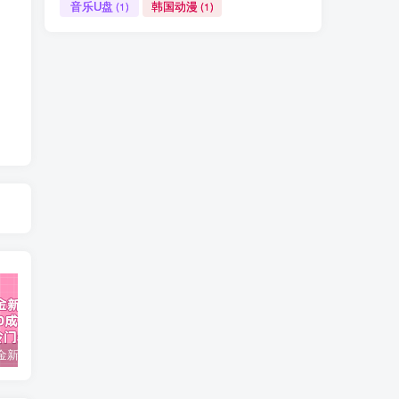
音乐U盘
韩国动漫
(1)
(1)
视频号掘金新玩法教程,0成本，日入300+，冷门暴力引流
2024多多运营必听的12节课，全程干货，玩法实操，爆款方案尽在掌握
2023TikTok-短视频底层实战，海外跨境短视频课程