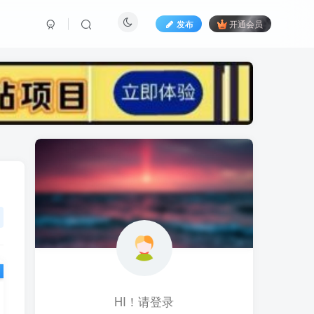
发布
开通会员
标签云
黑科技视频搬运
黑科技
黑神话
(1)
(1)
(1)
鱼塘起号
魔兽亚服
魔兽
(1)
(0)
(1)
高价女装
骚气语音包
驾校
(1)
(1)
(2)
餐饮门店
餐饮人
餐饮
(1)
(1)
(3)
风水起名
风水教程
风水
(1)
(0)
(1)
风光摄影
音乐号
音乐人项目
(1)
(2)
(0)
音乐U盘
韩国动漫
(1)
(1)
HI！请登录