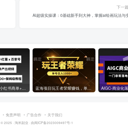
下一
AI超级实操课：0基础新手到大神，掌握ai绘画玩法与
最新GPT4O结合小红书商单+百家号，流水线5分钟产出视频，月入5000+【揭秘】
蓝海项目玩王者荣耀赚钱，单账号日入1000+，全民项目
免责声明
广告合作
关于我们
 © 2025 ·
淘米副业
· 由
闽ICP备2023009497号-1