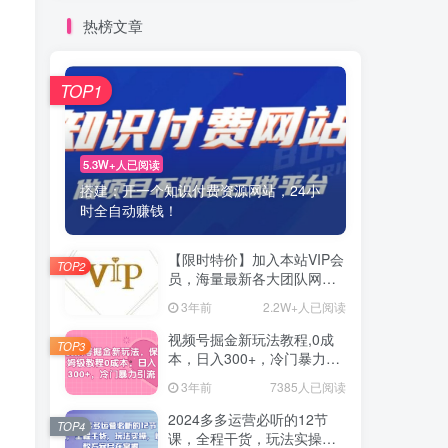
热榜文章
TOP1
5.3W+人已阅读
搭建：开一个知识付费资源网站，24小
时全自动赚钱！
【限时特价】加入本站VIP会
TOP2
员，海量最新各大团队网赚
内部教程全免费，每天持续
3年前
2.2W+人已阅读
更新！
视频号掘金新玩法教程,0成
TOP3
本，日入300+，冷门暴力引
流
3年前
7385人已阅读
2024多多运营必听的12节
TOP4
课，全程干货，玩法实操，