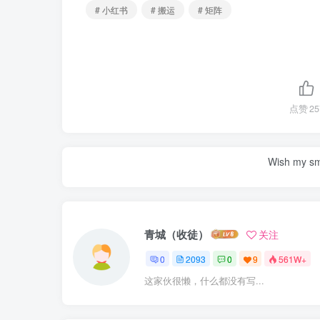
# 小红书
# 搬运
# 矩阵
点赞
25
Wish my smil
青城（收徒）
关注
0
2093
0
9
561W+
这家伙很懒，什么都没有写...