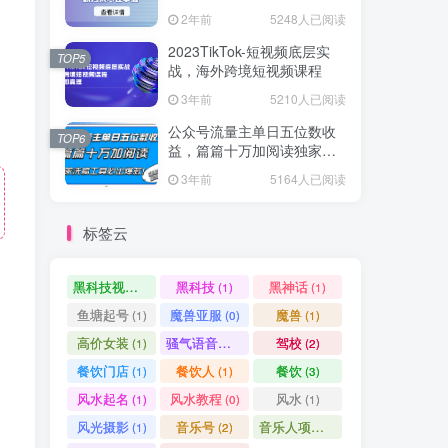
爆款方案尽在掌握
2年前
5248人已阅读
2023TikTok-短视频底层实
TOP5
战，海外跨境短视频课程
3年前
5210人已阅读
公众号流量主单日五位数收
TOP6
益，篇篇十万加阅读独家洗
稿工具必出爆款！
3年前
5164人已阅读
标签云
黑科技视频搬运
黑科技
黑神话
(1)
(1)
(1)
鱼塘起号
魔兽亚服
魔兽
(1)
(0)
(1)
高价女装
骚气语音包
驾校
(1)
(1)
(2)
餐饮门店
餐饮人
餐饮
(1)
(1)
(3)
风水起名
风水教程
风水
(1)
(0)
(1)
风光摄影
音乐号
音乐人项目
(1)
(2)
(0)