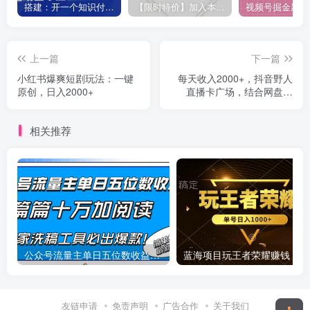
搭建：开一个知识付费资源网站，24小时全自动赚钱！
【限时特价】加入本站VIP会员，海量最新各大团队网赚内部教程全免费，每天持续更新！
上一篇
下一篇
小红书爆爽短剧玩法：一键
每天收入2000+，抖音野人
原创，日入2000+
直播卡广场，结合网盘拉
新，纯无人，小白轻松上手
相关推荐
公众号流量主单日五位数收益，篇篇十万加阅读独家洗稿工具必出爆款！
蓝
友链申请
免责声明
广告合作
关于我们