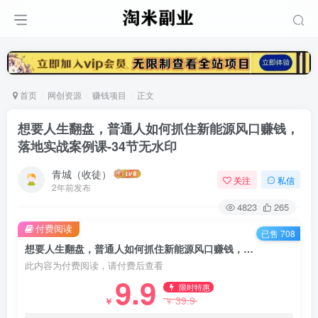
首页
网创资源
赚钱项目
正文
想要人生翻盘，普通人如何抓住新能源风口赚钱，
落地实战案例课-34节无水印
青城（收徒）
关注
私信
2年前发布
4823
265
付费阅读
已售 708
想要人生翻盘，普通人如何抓住新能源风口赚钱，落地实战案例课-34节无水印
此内容为付费阅读，请付费后查看
9.9
限时特惠
39.9
￥
￥