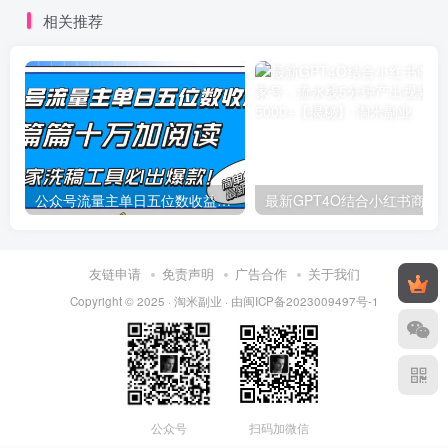
相关推荐
公众号流量主单日五位数收益，篇篇十万加阅读独家洗稿工具必出爆款！
最新
友链申请
免责声明
广告合作
关于我们
Copyright © 2025 ·
淘米副业
· 由
闽ICP备2023009497号-1
公众号
扫码加微信