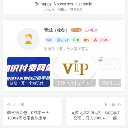
Be happy. No worries, just smile.
开心点，别担心，微笑就好
青城（收徒）
关注
0
2091
0
9
561W+
这家伙很懒，什么都没有写...
搭建：开一个知识付费资源网站，24小时全自动赚钱！
【限时特价】加入本站VIP会员，海量最新各大团队网赚内部教程全免费，每天持续更新！
上一篇
下一篇
骚气语音包，0成本一天
元梦之星2.0玩法，稳定暴力
1000+闭着眼也能出单
变现，日入2000+，一部手
机即可操作