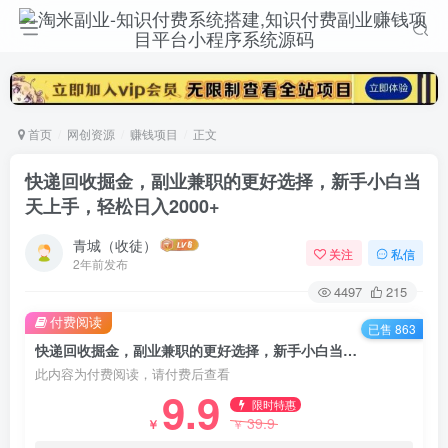
首页
网创资源
赚钱项目
正文
快递回收掘金，副业兼职的更好选择，新手小白当
天上手，轻松日入2000+
青城（收徒）
关注
私信
2年前发布
4497
215
付费阅读
已售 863
快递回收掘金，副业兼职的更好选择，新手小白当天上手，轻松日入2000+
此内容为付费阅读，请付费后查看
9.9
限时特惠
39.9
￥
￥