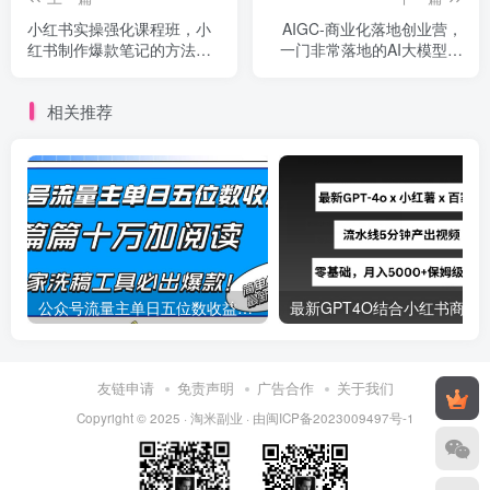
小红书实操强化课程班，小
AIGC-商业化落地创业营，
红书制作爆款笔记的方法（8
一门非常落地的AI大模型创
节视频课）
业课（8节课+资料）
相关推荐
公众号流量主单日五位数收益，篇篇十万加阅读独家洗稿工具必出爆款！
最新
友链申请
免责声明
广告合作
关于我们
Copyright © 2025 ·
淘米副业
· 由
闽ICP备2023009497号-1