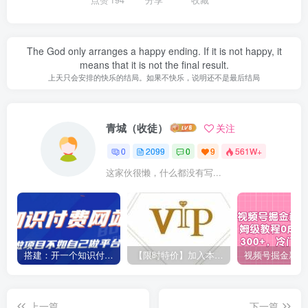
The God only arranges a happy ending. If it is not happy, it
means that it is not the final result.
上天只会安排的快乐的结局。如果不快乐，说明还不是最后结局
青城（收徒）
关注
0
2099
0
9
561W+
这家伙很懒，什么都没有写...
搭建：开一个知识付费资源网站，24小时全自动赚钱！
【限时特价】加入本站VIP会员，海量最新各大团队网赚内部教程全免费，每天持续更新！
上一篇
下一篇