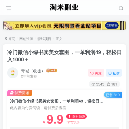
首页
网创资源
赚钱项目
正文
冷门微信小绿书卖美女套图，一单利润49，轻松日
入1000＋
青城（收徒）
关注
私信
2年前发布
3543
181
付费阅读
已售 819
冷门微信小绿书卖美女套图，一单利润49，轻松日入1000＋
此内容为付费阅读，请付费后查看
9.9
限时特惠
39.9
￥
￥