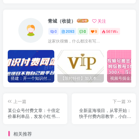
青城（收徒）
关注
0
2093
0
9
561W+
这家伙很懒，什么都没有写...
搭建：开一个知识付费资源网站，24小时全自动赚钱！
【限时特价】加入本站VIP会员，海量最新各大团队网赚内部教程全免费，每天持续更新！
上一篇
下一篇
某公众号付费文章：十倍定
全新蓝海项目，从零开始：
价暴利单品，发发小红书，
快手付费内容教学，小白变
朋友圈发发圈，也能出单
专家的秘密
相关推荐