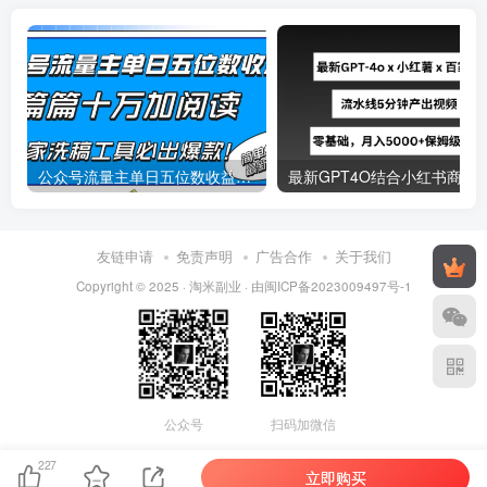
公众号流量主单日五位数收益，篇篇十万加阅读独家洗稿工具必出爆款！
最新
友链申请
免责声明
广告合作
关于我们
Copyright © 2025 ·
淘米副业
· 由
闽ICP备2023009497号-1
公众号
扫码加微信
227
立即购买