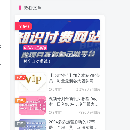
热榜文章
TOP1
不
5.3W+人已阅读
搭建：开一个知识付费资源网站，24小
时全自动赚钱！
平
【限时特价】加入本站VIP会
TOP2
员，海量最新各大团队网赚
内部教程全免费，每天持续
3年前
2.2W+人已阅读
更新！
视频号掘金新玩法教程,0成
TOP3
本，日入300+，冷门暴力引
流
3年前
7385人已阅读
2024多多运营必听的12节
TOP4
课，全程干货，玩法实操，