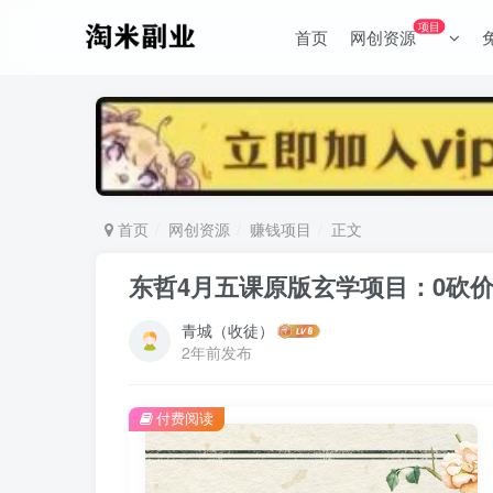
项目
首页
网创资源
首页
网创资源
赚钱项目
正文
东哲4月五课原版玄学项目：0砍价0
青城（收徒）
2年前发布
付费阅读