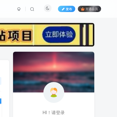
发布
开通会员
标签云
黑科技视频搬运
黑科技
黑神话
(1)
(1)
(1)
鱼塘起号
魔兽亚服
魔兽
(1)
(0)
(1)
高价女装
骚气语音包
驾校
(1)
(1)
(2)
餐饮门店
餐饮人
餐饮
(1)
(1)
(3)
风水起名
风水教程
风水
(1)
(0)
(1)
风光摄影
音乐号
音乐人项目
(1)
(2)
(0)
音乐U盘
韩国动漫
(1)
(1)
HI！请登录