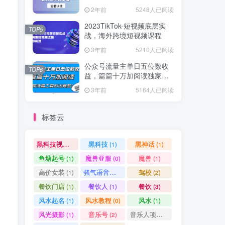
爆款方案尽在掌握
2年前
5248人已阅读
2023TikTok-短视频底层实
TOP5
战，海外跨境短视频课程
3年前
5210人已阅读
公众号流量主单日五位数收
TOP6
益，篇篇十万加阅读独家洗
稿工具必出爆款！
3年前
5164人已阅读
标签云
黑科技视频搬运
黑科技
黑神话
(1)
(1)
(1)
鱼塘起号
魔兽亚服
魔兽
(1)
(0)
(1)
高价女装
骚气语音包
驾校
(1)
(1)
(2)
餐饮门店
餐饮人
餐饮
(1)
(1)
(3)
风水起名
风水教程
风水
(1)
(0)
(1)
风光摄影
音乐号
音乐人项目
(1)
(2)
(0)