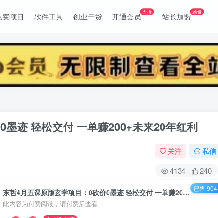
五折
劲爆
免费项目
软件工具
创业干货
开通会员
站长加盟
墨迹 轻松交付 一单赚200+未来20年红利
关注
私信
4134
240
已售 904
东哲4月五课原版玄学项目：0砍价0墨迹 轻松交付 一单赚200+未来20年红利
此内容为付费阅读，请付费后查看