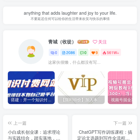
anything that adds laughter and joy to your life.
不要延迟任何可以给你的生活带来欢笑与快乐的事情
青城（收徒）
关注
0
2086
0
9
561W+
这家伙很懒，什么都没有写...
搭建：开一个知识付费资源网站，24小时全自动赚钱！
【限时特价】加入本站VIP会员，海量最新各大团队网赚内部教程全免费，每天持续更新！
上一篇
下一篇
小白成长创业课：追求理论
ChatGPT写作训练课程：搞
与实践结合，踏实落地，有
定论文选题到写作全流程（7