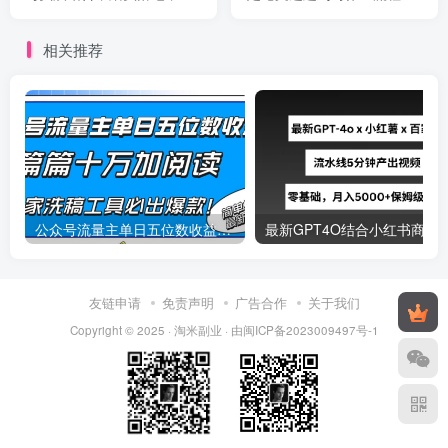
尊严的持续赚钱-42节
节视频课）
相关推荐
公众号流量主单日五位数收益，篇篇十万加阅读独家洗稿工具必出爆款！
最新
友链申请
免责声明
广告合作
关于我们
Copyright © 2025 ·
淘米副业
· 由
闽ICP备2023009497号-1