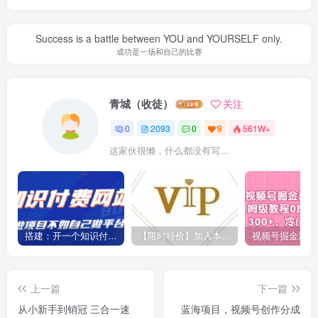
Success is a battle between YOU and YOURSELF only.
成功是一场和自己的比赛
青城（收徒）
关注
0
2093
0
9
561W+
这家伙很懒，什么都没有写...
搭建：开一个知识付费资源网站，24小时全自动赚钱！
【限时特价】加入本站VIP会员，海量最新各大团队网赚内部教程全免费，每天持续更新！
上一篇
下一篇
从小新手到销冠 三合一速
蓝海项目，视频号创作分成