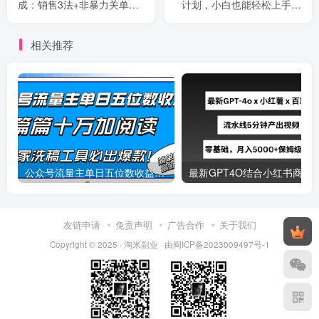
成：销售3法+非暴力关单法
计划，小白也能轻松上手，
+销售系统挖需课 (27节)
日入1000+
相关推荐
公众号流量主单日五位数收益，篇篇十万加阅读独家洗稿工具必出爆款！
最新
友链申请
免责声明
广告合作
关于我们
Copyright © 2025 ·
淘米副业
· 由
闽ICP备2023009497号-1