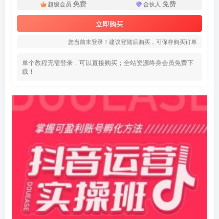
免费
免费
超级会员
合伙人
立即购买
您当前未登录！建议登陆后购买，可保存购买订单
单个教程无需登录，可以直接购买；全站资源终身会员免费下
载！