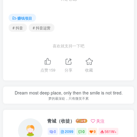
赚钱项目
# 抖音
# 抖音运营
喜欢就支持一下吧
点赞
159
分享
收藏
Dream most deep place, only then the smile is not tired.
梦的最深处，只有微笑不累
青城（收徒）
关注
0
2099
0
9
561W+