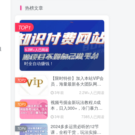
热榜文章
TOP1
组
5.3W+人已阅读
搭建：开一个知识付费资源网站，24小
时全自动赚钱！
【限时特价】加入本站VIP会
TOP2
员，海量最新各大团队网赚
内部教程全免费，每天持续
3年前
2.2W+人已阅读
更新！
视频号掘金新玩法教程,0成
TOP3
本，日入300+，冷门暴力引
流
3年前
7385人已阅读
2024多多运营必听的12节
TOP4
课，全程干货，玩法实操，