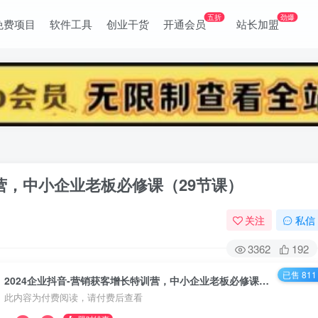
五折
劲爆
免费项目
软件工具
创业干货
开通会员
站长加盟
训营，中小企业老板必修课（29节课）
关注
私信
3362
192
已售 811
2024企业抖音-营销获客增长特训营，中小企业老板必修课（29节课）
此内容为付费阅读，请付费后查看