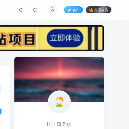
发布
开通会员
标签云
黑科技视频搬运
黑科技
黑神话
(1)
(1)
(1)
鱼塘起号
魔兽亚服
魔兽
(1)
(0)
(1)
高价女装
骚气语音包
驾校
(1)
(1)
(2)
餐饮门店
餐饮人
餐饮
(1)
(1)
(3)
风水起名
风水教程
风水
(1)
(0)
(1)
风光摄影
音乐号
音乐人项目
(1)
(2)
(0)
音乐U盘
韩国动漫
(1)
(1)
HI！请登录