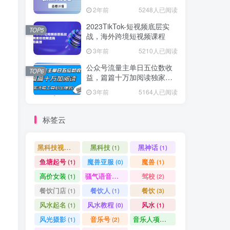
爆款方案尽在掌握
2年前
5248人已阅读
2023TikTok-短视频底层实
TOP5
战，海外跨境短视频课程
3年前
5210人已阅读
公众号流量主单日五位数收
TOP6
益，篇篇十万加阅读独家洗
稿工具必出爆款！
3年前
5164人已阅读
标签云
黑科技视频搬运
黑科技
黑神话
(1)
(1)
(1)
鱼塘起号
魔兽亚服
魔兽
(1)
(0)
(1)
高价女装
骚气语音包
驾校
(1)
(1)
(2)
餐饮门店
餐饮人
餐饮
(1)
(1)
(3)
风水起名
风水教程
风水
(1)
(0)
(1)
风光摄影
音乐号
音乐人项目
(1)
(2)
(0)