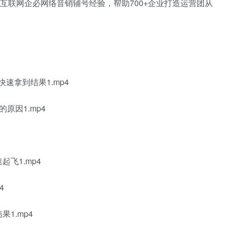
互联网企必网络音销辅号经验，帮助700+企业打造运营团从
速拿到结果1.mp4
原因1.mp4
飞1.mp4
4
1.mp4