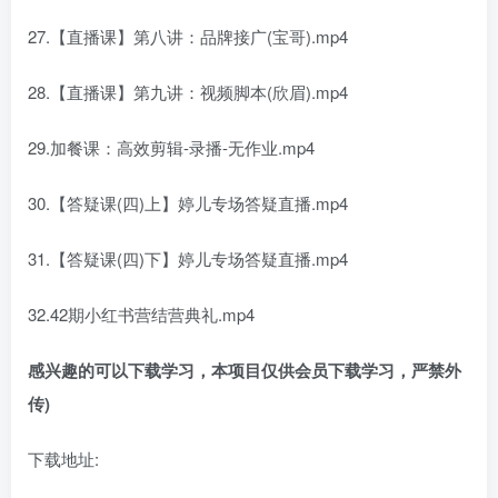
27.【直播课】第八讲：品牌接广(宝哥).mp4
28.【直播课】第九讲：视频脚本(欣眉).mp4
29.加餐课：高效剪辑-录播-无作业.mp4
30.【答疑课(四)上】婷儿专场答疑直播.mp4
31.【答疑课(四)下】婷儿专场答疑直播.mp4
32.42期小红书营结营典礼.mp4
感兴趣的可以下载学习，本项目仅供会员下载学习，严禁外
传)
下载地址: