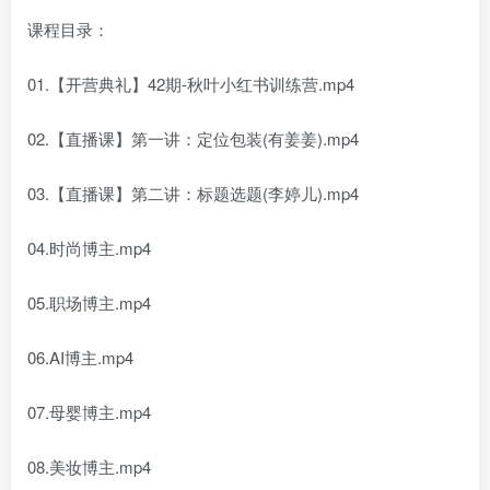
课程目录：
01.【开营典礼】42期-秋叶小红书训练营.mp4
02.【直播课】第一讲：定位包装(有姜姜).mp4
03.【直播课】第二讲：标题选题(李婷儿).mp4
04.时尚博主.mp4
05.职场博主.mp4
06.AI博主.mp4
07.母婴博主.mp4
08.美妆博主.mp4