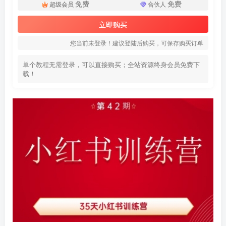
免费
免费
超级会员
合伙人
立即购买
您当前未登录！建议登陆后购买，可保存购买订单
单个教程无需登录，可以直接购买；全站资源终身会员免费下
载！