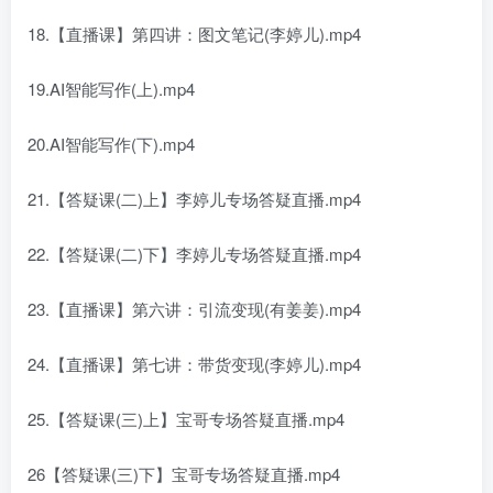
18.【直播课】第四讲：图文笔记(李婷儿).mp4
19.AI智能写作(上).mp4
20.AI智能写作(下).mp4
21.【答疑课(二)上】李婷儿专场答疑直播.mp4
22.【答疑课(二)下】李婷儿专场答疑直播.mp4
23.【直播课】第六讲：引流变现(有姜姜).mp4
24.【直播课】第七讲：带货变现(李婷儿).mp4
25.【答疑课(三)上】宝哥专场答疑直播.mp4
26【答疑课(三)下】宝哥专场答疑直播.mp4