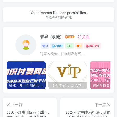
Youth means limitless possibilities.
年轻就是无限的可能
青城（收徒）
关注
0
2099
0
9
561W+
这家伙很懒，什么都没有写...
搭建：开一个知识付费资源网站，24小时全自动赚钱！
【限时特价】加入本站VIP会员，海量最新各大团队网赚内部教程全免费，每天持续更新！
上一篇
下一篇
35天小红书训练营(42期)，
2024小红书电商打法，店前
用好小红书，做你喜欢又擅
准备/店铺入驻/店铺基础搭