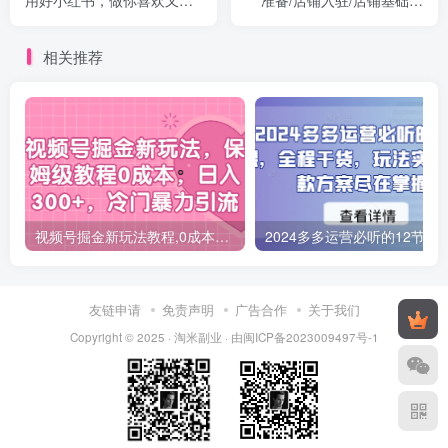
长的事，涨粉又赚钱
建/如何找对标等
相关推荐
视频号掘金新玩法教程,0成本，日入300+，冷门暴力引流
2024多多运营必听的12节课，全程干货，
友链申请
免责声明
广告合作
关于我们
Copyright © 2025 ·
淘米副业
· 由
闽ICP备2023009497号-1