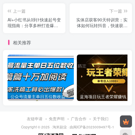
上一篇
下一篇
AI+小红书从0到1快速起号变
实体店获客90天特训营：实
现指南：分享多种打造爆款
体如何玩转抖音，快速获客
笔记方法
技巧（74节）
相关推荐
公众号流量主单日五位数收益，篇篇十万加阅读独家洗稿工具必出爆款！
蓝
友链申请
免责声明
广告合作
关于我们
Copyright © 2025 ·
淘米副业
· 由
闽ICP备2023009497号-1