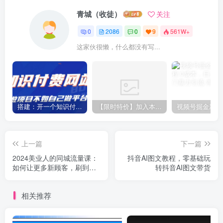
青城（收徒）
关注
0
2086
0
9
561W+
这家伙很懒，什么都没有写...
搭建：开一个知识付费资源网站，24小时全自动赚钱！
【限时特价】加入本站VIP会员，海量最新各大团队网赚内部教程全免费，每天持续更新！
上一篇
下一篇
2024美业人的同城流量课：
抖音AI图文教程，零基础玩
如何让更多新顾客，刷到
转抖音AI图文带货
你、记住你、来找你
相关推荐