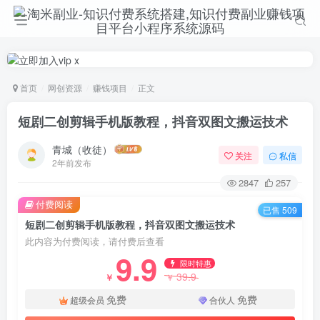
首页
网创资源
赚钱项目
正文
短剧二创剪辑手机版教程，抖音双图文搬运技术
青城（收徒）
关注
私信
2年前发布
2847
257
付费阅读
已售 509
短剧二创剪辑手机版教程，抖音双图文搬运技术
此内容为付费阅读，请付费后查看
9.9
限时特惠
39.9
￥
￥
免费
免费
超级会员
合伙人