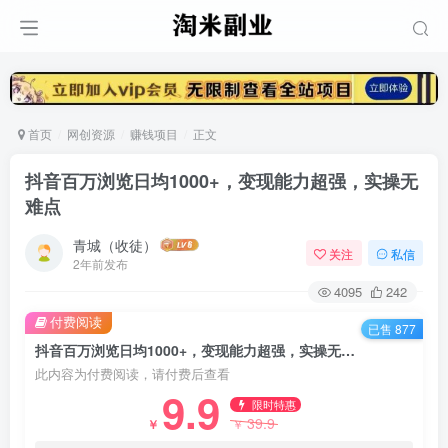
首页
网创资源
赚钱项目
正文
抖音百万浏览日均1000+，变现能力超强，实操无
难点
青城（收徒）
关注
私信
2年前发布
4095
242
付费阅读
已售 877
抖音百万浏览日均1000+，变现能力超强，实操无难点
此内容为付费阅读，请付费后查看
9.9
限时特惠
39.9
￥
￥