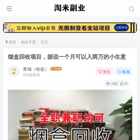
首页
创业干货
正文
烟盒回收项目，据说一个月可以入两万的小生意
青城（收徒）
关注
私信
3年前发布
143
0