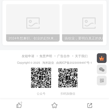
2024年想兼职、创业的赶快来看，干货满满，提前打算，重在行动！
搞创
友链申请
免责声明
广告合作
关于我们
Copyright © 2025 ·
淘米副业
· 由
闽ICP备2023009497号-1
公众号
扫码加微信
0