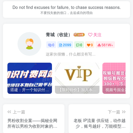
Do not find excuses for failure, to chase success reasons.
不要找失败的借口，去追成功的理由
青城（收徒）
关注
0
2099
0
9
561W+
这家伙很懒，什么都没有写...
搭建：开一个知识付费资源网站，24小时全自动赚钱！
【限时特价】加入本站VIP会员，海量最新各大团队网赚内部教程全免费，每天持续更新！
上一篇
下一篇
男粉收割全案——揭秘全网
老板 IP流量 供应链，动作越
所有以男粉为收割对象的项
少，账号越好，万能模型，
目底层逻辑
快速为产品获客翻N倍