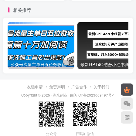
相关推荐
公众号流量主单日五位数收益，篇篇十万加阅读独家洗稿工具必出爆款！
最新
友链申请
免责声明
广告合作
关于我们
Copyright © 2025 ·
淘米副业
· 由
闽ICP备2023009497号-1
公众号
扫码加微信