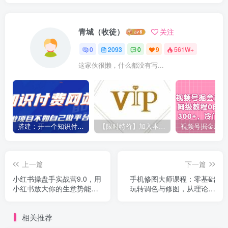
青城（收徒）
关注
0
2093
0
9
561W+
这家伙很懒，什么都没有写...
搭建：开一个知识付费资源网站，24小时全自动赚钱！
【限时特价】加入本站VIP会员，海量最新各大团队网赚内部教程全免费，每天持续更新！
上一篇
下一篇
小红书操盘手实战营9.0，用
手机修图大师课程：零基础
小红书放大你的生意势能，
玩转调色与修图，从理论到
赋能少数人成为优秀操盘手
实战全解锁
相关推荐