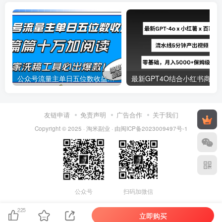
公众号流量主单日五位数收益，篇篇十万加阅读独家洗稿工具必出爆款！
最新
友链申请
免责声明
广告合作
关于我们
Copyright © 2025 ·
淘米副业
· 由
闽ICP备2023009497号-1
公众号
扫码加微信
225
立即购买