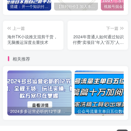
搭建：开一个知识付费资源网站，24小时全自动赚钱！
【限时特价】加入本站VIP会员，海量最新各大团队网赚内部教程全免费，每天持续更新！
上一篇
下一篇
海外TK小说推文混剪干货，
2024年普通人如何通过知识
无脑搬运深度去重技术
付费“卖项目”年入“百万”人设
搭建-黑科技
相关推荐
2024多多运营必听的12节课，全程干货，玩法实操，爆款方案尽在掌握
公众