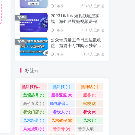
爆款方案尽在掌握
2年前
5248人已阅读
2023TikTok-短视频底层实
TOP5
战，海外跨境短视频课程
3年前
5210人已阅读
公众号流量主单日五位数收
TOP6
益，篇篇十万加阅读独家洗
稿工具必出爆款！
3年前
5164人已阅读
标签云
黑科技视频搬运
黑科技
黑神话
(1)
(1)
(1)
鱼塘起号
魔兽亚服
魔兽
(1)
(0)
(1)
高价女装
骚气语音包
驾校
(1)
(1)
(2)
餐饮门店
餐饮人
餐饮
(1)
(1)
(3)
风水起名
风水教程
风水
(1)
(0)
(1)
风光摄影
音乐号
音乐人项目
(1)
(2)
(0)