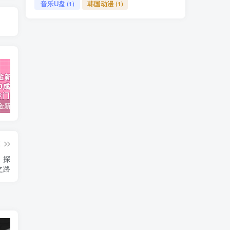
音乐U盘
韩国动漫
(1)
(1)
视频号掘金新玩法教程,0成本，日入300+，冷门暴力引流
2024多多运营必听的12节课，全程干货，玩法实操，爆款方案尽在掌握
2023TikTok-短视频底层实战，海外跨境短视频课程
篇
，探
之路