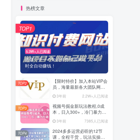
热榜文章
TOP1
5.3W+人已阅读
搭建：开一个知识付费资源网站，24小
时全自动赚钱！
【限时特价】加入本站VIP会
TOP2
员，海量最新各大团队网赚
内部教程全免费，每天持续
3年前
2.2W+人已阅读
更新！
视频号掘金新玩法教程,0成
TOP3
本，日入300+，冷门暴力引
流
3年前
7385人已阅读
2024多多运营必听的12节
TOP4
课，全程干货，玩法实操，