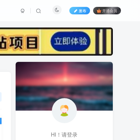
发布
开通会员
标签云
黑科技视频搬运
黑科技
黑神话
(1)
(1)
(1)
鱼塘起号
魔兽亚服
魔兽
(1)
(0)
(1)
高价女装
骚气语音包
驾校
(1)
(1)
(2)
餐饮门店
餐饮人
餐饮
(1)
(1)
(3)
风水起名
风水教程
风水
(1)
(0)
(1)
风光摄影
音乐号
音乐人项目
(1)
(2)
(0)
HI！请登录
音乐U盘
韩国动漫
(1)
(1)