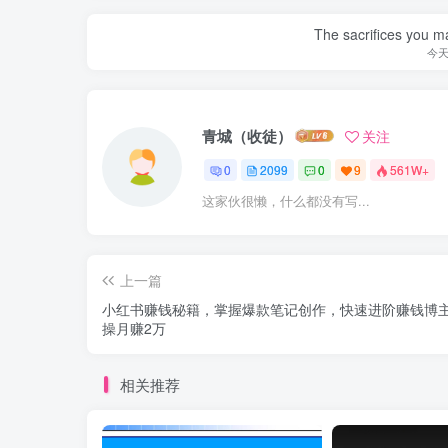
The sacrifices you ma
今
青城（收徒）
关注
0
2099
0
9
561W+
这家伙很懒，什么都没有写...
上一篇
小红书赚钱秘籍，掌握爆款笔记创作，快速进阶赚钱博主,
操月赚2万
相关推荐