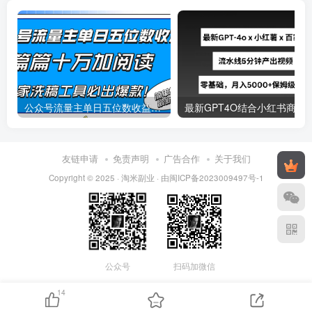
公众号流量主单日五位数收益，篇篇十万加阅读独家洗稿工具必出爆款！
最新
友链申请
免责声明
广告合作
关于我们
Copyright © 2025 ·
淘米副业
· 由
闽ICP备2023009497号-1
公众号
扫码加微信
14