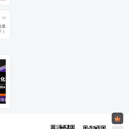
篇
批量
手！
AIGC-商业化落地创业营，一门非常落地的AI大模型创业课（8节课+资料）
开一个赚钱的文具店：文具店创业运营线上培训课，0基础到运营高手