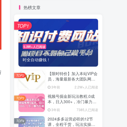
热榜文章
TOP1
5.3W+人已阅读
搭建：开一个知识付费资源网站，24小
时全自动赚钱！
，
所
【限时特价】加入本站VIP会
TOP2
员，海量最新各大团队网赚
内部教程全免费，每天持续
3年前
2.2W+人已阅读
更新！
视频号掘金新玩法教程,0成
TOP3
本，日入300+，冷门暴力引
流
3年前
7385人已阅读
2024多多运营必听的12节
TOP4
课，全程干货，玩法实操，