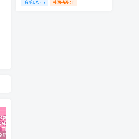
音乐U盘
韩国动漫
(1)
(1)
视频号掘金新玩法教程,0成本，日入300+，冷门暴力引流
2024多多运营必听的12节课，全程干货，玩法实操，爆款方案尽在掌握
2023TikTok-短视频底层实战，海外跨境短视频课程