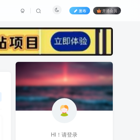
发布
开通会员
标签云
黑科技视频搬运
黑科技
黑神话
(1)
(1)
(1)
鱼塘起号
魔兽亚服
魔兽
(1)
(0)
(1)
高价女装
骚气语音包
驾校
(1)
(1)
(2)
餐饮门店
餐饮人
餐饮
(1)
(1)
(3)
风水起名
风水教程
风水
(1)
(0)
(1)
风光摄影
音乐号
音乐人项目
(1)
(2)
(0)
音乐U盘
韩国动漫
(1)
(1)
HI！请登录