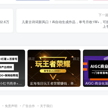
下一
.6万
儿童古诗词新风口！AI自动生成作品，单号月收1W+，可
上
最新GPT4O结合小红书商单+百家号，流水线5分钟产出视频，月入5000+【揭秘】
蓝海项目玩王者荣耀赚钱，单账号日入1000+，全民项目
免责声明
广告合作
关于我们