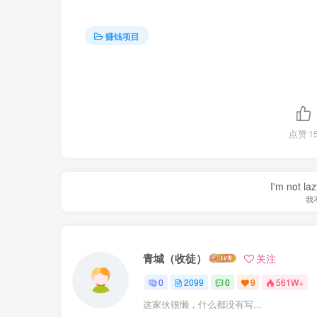
赚钱项目
点赞
1
I'm not la
我
青城（收徒）
关注
0
2099
0
9
561W+
这家伙很懒，什么都没有写...