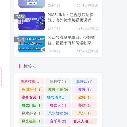
爆款方案尽在掌握
2年前
5248人已阅读
2023TikTok-短视频底层实
TOP5
战，海外跨境短视频课程
3年前
5210人已阅读
公众号流量主单日五位数收
TOP6
益，篇篇十万加阅读独家洗
稿工具必出爆款！
3年前
5164人已阅读
标签云
黑科技视频搬运
黑科技
黑神话
(1)
(1)
(1)
鱼塘起号
魔兽亚服
魔兽
(1)
(0)
(1)
高价女装
骚气语音包
驾校
(1)
(1)
(2)
餐饮门店
餐饮人
餐饮
(1)
(1)
(3)
风水起名
风水教程
风水
(1)
(0)
(1)
风光摄影
音乐号
音乐人项目
(1)
(2)
(0)