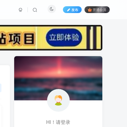
发布
开通会员
标签云
黑科技视频搬运
黑科技
黑神话
(1)
(1)
(1)
鱼塘起号
魔兽亚服
魔兽
(1)
(0)
(1)
高价女装
骚气语音包
驾校
(1)
(1)
(2)
餐饮门店
餐饮人
餐饮
(1)
(1)
(3)
风水起名
风水教程
风水
(1)
(0)
(1)
风光摄影
音乐号
音乐人项目
(1)
(2)
(0)
HI！请登录
音乐U盘
韩国动漫
(1)
(1)