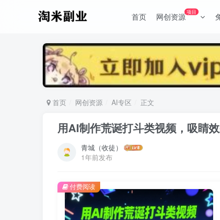
项目
首页
网创资源
首页
网创资源
AI专区
正文
用AI制作荒诞打斗类视频，吸睛
青城（收徒）
1年前发布
付费阅读