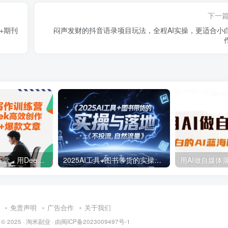
下一
+期刊
闷声发财的抖音语录项目玩法，全程AI实操，更适合小
AI公众号写作训练营，用DeepSeek高效创作，打造10w+爆款文章
2025AI工具+图书带货的实操与落地，图文起号带货全攻略，不投流，自然流量
免责声明
广告合作
关于我们
 © 2025 ·
淘米副业
· 由
闽ICP备2023009497号-1