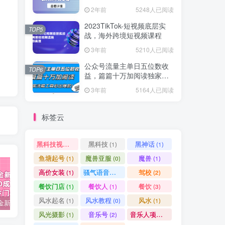
爆款方案尽在掌握
2年前
5248人已阅读
2023TikTok-短视频底层实
TOP5
战，海外跨境短视频课程
3年前
5210人已阅读
公众号流量主单日五位数收
TOP6
益，篇篇十万加阅读独家洗
稿工具必出爆款！
3年前
5164人已阅读
标签云
黑科技视频搬运
黑科技
黑神话
(1)
(1)
(1)
鱼塘起号
魔兽亚服
魔兽
(1)
(0)
(1)
高价女装
骚气语音包
驾校
(1)
(1)
(2)
餐饮门店
餐饮人
餐饮
(1)
(1)
(3)
风水起名
风水教程
风水
(1)
(0)
(1)
视频号掘金新玩法教程,0成本，日入300+，冷门暴力引流
2024多多运营必听的12节课，全程干货，玩法实操，爆款方案尽在掌握
2023TikTok-短视频底层实战，海外跨境短视频课程
风光摄影
音乐号
音乐人项目
(1)
(2)
(0)