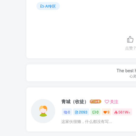
AI专区
点赞
7
The best h
心
青城（收徒）
关注
0
2093
0
9
561W+
这家伙很懒，什么都没有写...