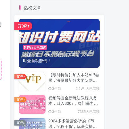
热榜文章
用
TOP1
5.3W+人已阅读
搭建：开一个知识付费资源网站，24小
时全自动赚钱！
【限时特价】加入本站VIP会
TOP2
员，海量最新各大团队网赚
内部教程全免费，每天持续
3年前
2.2W+人已阅读
更新！
视频号掘金新玩法教程,0成
TOP3
本，日入300+，冷门暴力引
流
3年前
7385人已阅读
2024多多运营必听的12节
TOP4
课，全程干货，玩法实操，