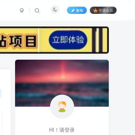
发布
开通会员
标签云
黑科技视频搬运
黑科技
黑神话
(1)
(1)
(1)
鱼塘起号
魔兽亚服
魔兽
(1)
(0)
(1)
高价女装
骚气语音包
驾校
(1)
(1)
(2)
餐饮门店
餐饮人
餐饮
(1)
(1)
(3)
风水起名
风水教程
风水
(1)
(0)
(1)
风光摄影
音乐号
音乐人项目
(1)
(2)
(0)
音乐U盘
韩国动漫
(1)
(1)
HI！请登录