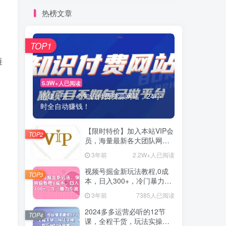
热榜文章
TOP1
链
5.3W+人已阅读
搭建：开一个知识付费资源网站，24小
时全自动赚钱！
【限时特价】加入本站VIP会
TOP2
员，海量最新各大团队网赚
内部教程全免费，每天持续
3年前
2.2W+人已阅读
更新！
视频号掘金新玩法教程,0成
TOP3
本，日入300+，冷门暴力引
流
3年前
7385人已阅读
2024多多运营必听的12节
TOP4
课，全程干货，玩法实操，