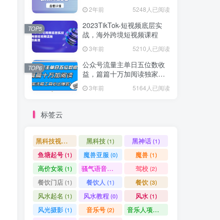
爆款方案尽在掌握
2年前
5248人已阅读
2023TikTok-短视频底层实
TOP5
战，海外跨境短视频课程
3年前
5210人已阅读
公众号流量主单日五位数收
TOP6
益，篇篇十万加阅读独家洗
稿工具必出爆款！
3年前
5164人已阅读
标签云
黑科技视频搬运
黑科技
黑神话
(1)
(1)
(1)
鱼塘起号
魔兽亚服
魔兽
(1)
(0)
(1)
高价女装
骚气语音包
驾校
(1)
(1)
(2)
餐饮门店
餐饮人
餐饮
(1)
(1)
(3)
风水起名
风水教程
风水
(1)
(0)
(1)
风光摄影
音乐号
音乐人项目
(1)
(2)
(0)