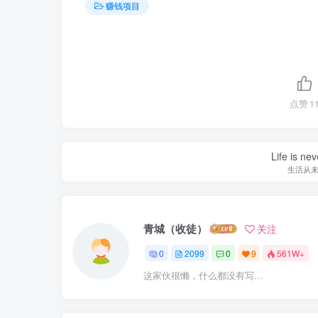
赚钱项目
点赞
1
Life is nev
生活从
青城（收徒）
关注
0
2099
0
9
561W+
这家伙很懒，什么都没有写...