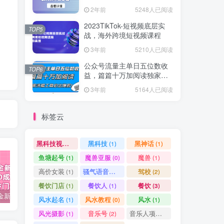
爆款方案尽在掌握
2年前
5248人已阅读
2023TikTok-短视频底层实
TOP5
战，海外跨境短视频课程
3年前
5210人已阅读
公众号流量主单日五位数收
TOP6
益，篇篇十万加阅读独家洗
稿工具必出爆款！
3年前
5164人已阅读
标签云
黑科技视频搬运
黑科技
黑神话
(1)
(1)
(1)
鱼塘起号
魔兽亚服
魔兽
(1)
(0)
(1)
高价女装
骚气语音包
驾校
(1)
(1)
(2)
餐饮门店
餐饮人
餐饮
(1)
(1)
(3)
视频号掘金新玩法教程,0成本，日入300+，冷门暴力引流
2024多多运营必听的12节课，全程干货，玩法实操，爆款方案尽在掌握
2023TikTok-短视频底层实战，海外跨境短视频课程
风水起名
风水教程
风水
(1)
(0)
(1)
风光摄影
音乐号
音乐人项目
(1)
(2)
(0)