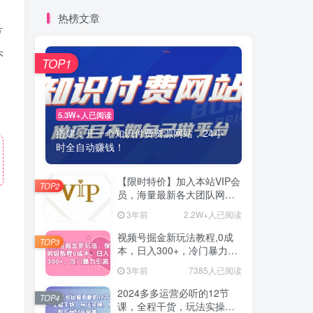
热榜文章
号
头
TOP1
5.3W+人已阅读
搭建：开一个知识付费资源网站，24小
时全自动赚钱！
【限时特价】加入本站VIP会
TOP2
员，海量最新各大团队网赚
内部教程全免费，每天持续
3年前
2.2W+人已阅读
更新！
视频号掘金新玩法教程,0成
TOP3
本，日入300+，冷门暴力引
流
3年前
7385人已阅读
2024多多运营必听的12节
TOP4
课，全程干货，玩法实操，