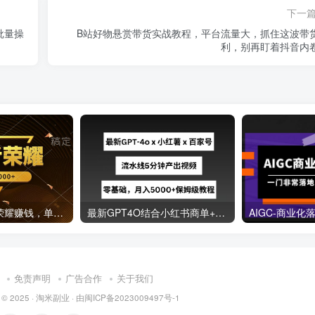
下一
批量操
B站好物悬赏带货实战教程，平台流量大，抓住这波带
利，别再盯着抖音内
蓝海项目玩王者荣耀赚钱，单账号日入1000+，全民项目
最新GPT4O结合小红书商单+百家号，流水线5分钟产出视频，月入5000+【揭秘】
免责声明
广告合作
关于我们
 © 2025 ·
淘米副业
· 由
闽ICP备2023009497号-1