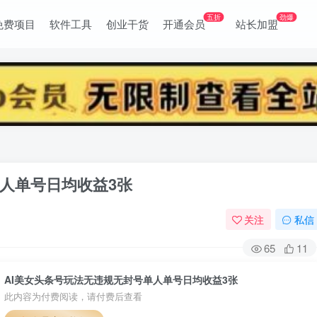
五折
劲爆
免费项目
软件工具
创业干货
开通会员
站长加盟
单人单号日均收益3张
关注
私信
65
11
AI美女头条号玩法无违规无封号单人单号日均收益3张
此内容为付费阅读，请付费后查看