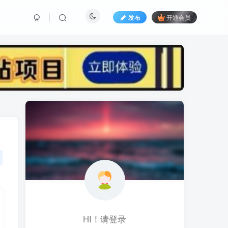
发布
开通会员
标签云
黑科技视频搬运
黑科技
黑神话
(1)
(1)
(1)
鱼塘起号
魔兽亚服
魔兽
(1)
(0)
(1)
高价女装
骚气语音包
驾校
(1)
(1)
(2)
餐饮门店
餐饮人
餐饮
(1)
(1)
(3)
风水起名
风水教程
风水
(1)
(0)
(1)
风光摄影
音乐号
音乐人项目
(1)
(2)
(0)
HI！请登录
音乐U盘
韩国动漫
(1)
(1)