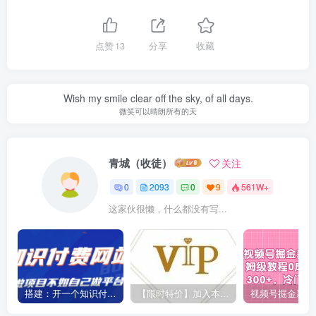
点赞
13
分享
收藏
Wish my smile clear off the sky, of all days.
微笑可以晴朗所有的天
青城（收徒）
关注
0
2093
0
9
561W+
这家伙很懒，什么都没有写...
搭建：开一个知识付费资源网站，24小时全自动赚钱！
【限时特价】加入本站VIP会员，海量最新各大团队网赚内部教程全免费，每天持续更新！