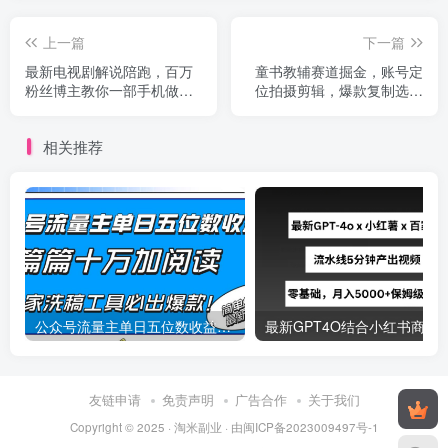
上一篇
下一篇
最新电视剧解说陪跑，百万
童书教辅赛道掘金，账号定
粉丝博主教你一部手机做剪
位拍摄剪辑，爆款复制选品
辑，轻松加入伙伴计划
逻辑，从0到百万销量
相关推荐
公众号流量主单日五位数收益，篇篇十万加阅读独家洗稿工具必出爆款！
最新
友链申请
免责声明
广告合作
关于我们
Copyright © 2025 ·
淘米副业
· 由
闽ICP备2023009497号-1