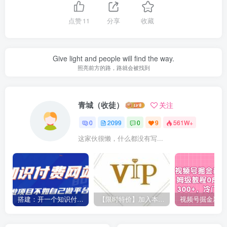
点赞
11
分享
收藏
Give light and people will find the way.
照亮前方的路，路就会被找到
青城（收徒）
关注
0
2099
0
9
561W+
这家伙很懒，什么都没有写...
搭建：开一个知识付费资源网站，24小时全自动赚钱！
【限时特价】加入本站VIP会员，海量最新各大团队网赚内部教程全免费，每天持续更新！