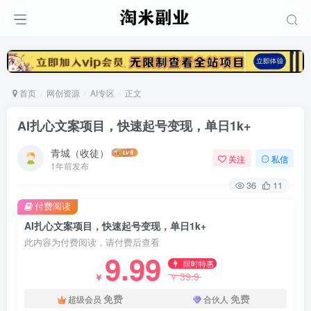
首页
网创资源
AI专区
正文
AI扎心文案项目，快速起号变现，单日1k+
青城（收徒）
关注
私信
1年前发布
36
11
付费阅读
AI扎心文案项目，快速起号变现，单日1k+
此内容为付费阅读，请付费后查看
9.99
限时特惠
39.9
￥
￥
免费
免费
超级会员
合伙人