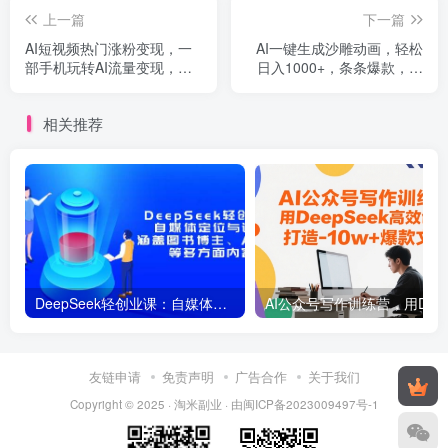
上一篇
下一篇
AI短视频热门涨粉变现，一
AI一键生成沙雕动画，轻松
部手机玩转AI流量变现，月
日入1000+，条条爆款，小
入过W
白秒上手
相关推荐
DeepSeek轻创业课：自媒体定位与认知，涵盖图书博主、AI应用等多方面内容
AI公众号写作训练营
友链申请
免责声明
广告合作
关于我们
Copyright © 2025 ·
淘米副业
· 由
闽ICP备2023009497号-1