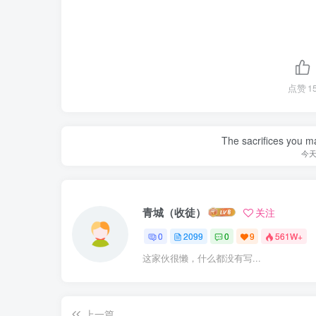
点赞
1
The sacrifices you ma
今
青城（收徒）
关注
0
2099
0
9
561W+
这家伙很懒，什么都没有写...
上一篇