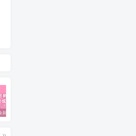
视频号掘金新玩法教程,0成本，日入300+，冷门暴力引流
2024多多运营必听的12节课，全程干货，玩法实操，爆款方案尽在掌握
2023TikTok-短视频底层实战，海外跨境短视频课程
篇