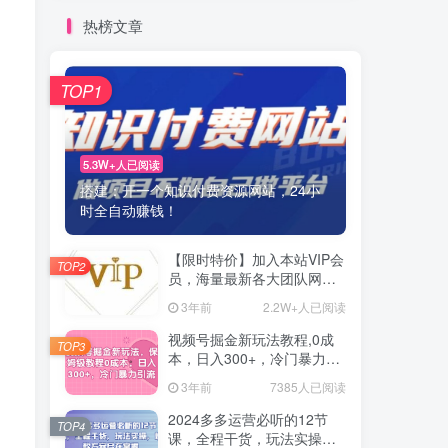
热榜文章
TOP1
5.3W+人已阅读
搭建：开一个知识付费资源网站，24小
时全自动赚钱！
【限时特价】加入本站VIP会
TOP2
员，海量最新各大团队网赚
内部教程全免费，每天持续
3年前
2.2W+人已阅读
更新！
视频号掘金新玩法教程,0成
TOP3
本，日入300+，冷门暴力引
流
3年前
7385人已阅读
2024多多运营必听的12节
TOP4
课，全程干货，玩法实操，