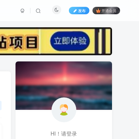
发布
开通会员
标签云
黑科技视频搬运
黑科技
黑神话
(1)
(1)
(1)
鱼塘起号
魔兽亚服
魔兽
(1)
(0)
(1)
高价女装
骚气语音包
驾校
(1)
(1)
(2)
餐饮门店
餐饮人
餐饮
(1)
(1)
(3)
风水起名
风水教程
风水
(1)
(0)
(1)
风光摄影
音乐号
音乐人项目
(1)
(2)
(0)
音乐U盘
韩国动漫
(1)
(1)
HI！请登录