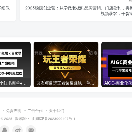
详细教
2025稳赚创业营：从学做老板到品牌营销、门店盈利，再
视频获客，干货
最新GPT4O结合小红书商单+百家号，流水线5分钟产出视频，月入5000+【揭秘】
蓝海项目玩王者荣耀赚钱，单账号日入1000+，全民项目
免责声明
广告合作
关于我们
 © 2025 ·
淘米副业
· 由
闽ICP备2023009497号-1