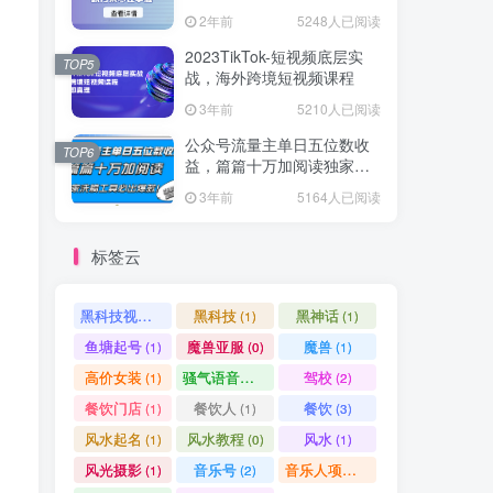
爆款方案尽在掌握
2年前
5248人已阅读
2023TikTok-短视频底层实
TOP5
战，海外跨境短视频课程
3年前
5210人已阅读
公众号流量主单日五位数收
TOP6
益，篇篇十万加阅读独家洗
稿工具必出爆款！
3年前
5164人已阅读
标签云
黑科技视频搬运
黑科技
黑神话
(1)
(1)
(1)
鱼塘起号
魔兽亚服
魔兽
(1)
(0)
(1)
高价女装
骚气语音包
驾校
(1)
(1)
(2)
餐饮门店
餐饮人
餐饮
(1)
(1)
(3)
风水起名
风水教程
风水
(1)
(0)
(1)
风光摄影
音乐号
音乐人项目
(1)
(2)
(0)