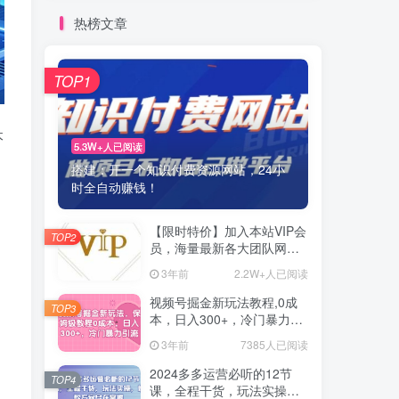
热榜文章
TOP1
本
5.3W+人已阅读
搭建：开一个知识付费资源网站，24小
时全自动赚钱！
【限时特价】加入本站VIP会
TOP2
员，海量最新各大团队网赚
内部教程全免费，每天持续
3年前
2.2W+人已阅读
更新！
视频号掘金新玩法教程,0成
TOP3
本，日入300+，冷门暴力引
流
3年前
7385人已阅读
2024多多运营必听的12节
TOP4
课，全程干货，玩法实操，