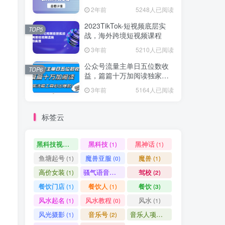
爆款方案尽在掌握
2年前
5248人已阅读
2023TikTok-短视频底层实
TOP5
战，海外跨境短视频课程
3年前
5210人已阅读
公众号流量主单日五位数收
TOP6
益，篇篇十万加阅读独家洗
稿工具必出爆款！
3年前
5164人已阅读
标签云
黑科技视频搬运
黑科技
黑神话
(1)
(1)
(1)
鱼塘起号
魔兽亚服
魔兽
(1)
(0)
(1)
高价女装
骚气语音包
驾校
(1)
(1)
(2)
餐饮门店
餐饮人
餐饮
(1)
(1)
(3)
风水起名
风水教程
风水
(1)
(0)
(1)
风光摄影
音乐号
音乐人项目
(1)
(2)
(0)