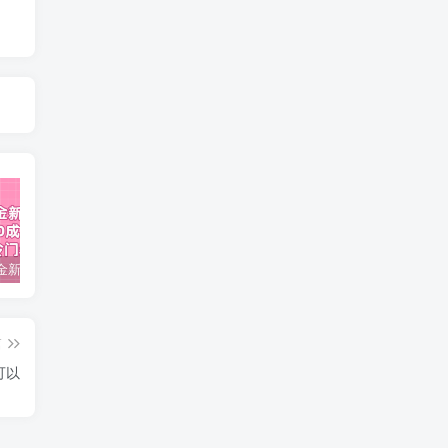
视频号掘金新玩法教程,0成本，日入300+，冷门暴力引流
2024多多运营必听的12节课，全程干货，玩法实操，爆款方案尽在掌握
2023TikTok-短视频底层实战，海外跨境短视频课程
篇
可以