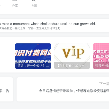
0
分享
收藏
 raise a monument which shall endure until the sun grows old.
成就会树起一座纪念碑，它将一直立到太阳冷却之时
搭建：开一个知识付费资源网站，24小时全自动赚钱！
【限时特价】加入本站VIP会员，海量最新各大团队网赚内部教程全免费，每天持续更新！
下一
教学，告
今日话题情感语录教学，情感赛道涨粉变现都