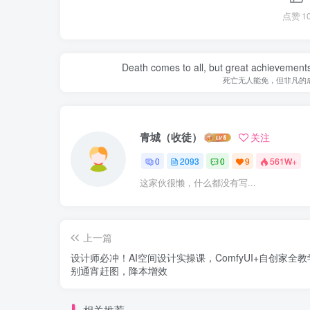
点赞
1
Death comes to all, but great achievements
死亡无人能免，但非凡的
青城（收徒）
关注
0
2093
0
9
561W+
这家伙很懒，什么都没有写...
上一篇
设计师必冲！AI空间设计实操课，ComfyUI+自创家全
别通宵赶图，降本增效
相关推荐