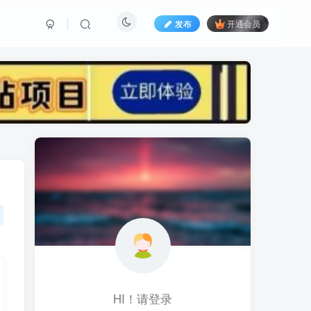
发布
开通会员
标签云
黑科技视频搬运
黑科技
黑神话
(1)
(1)
(1)
鱼塘起号
魔兽亚服
魔兽
(1)
(0)
(1)
高价女装
骚气语音包
驾校
(1)
(1)
(2)
餐饮门店
餐饮人
餐饮
(1)
(1)
(3)
风水起名
风水教程
风水
(1)
(0)
(1)
风光摄影
音乐号
音乐人项目
(1)
(2)
(0)
音乐U盘
韩国动漫
(1)
(1)
HI！请登录