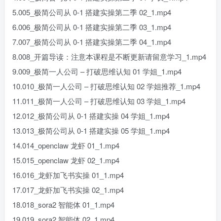
5.005_极简公司从 0-1 搭建实操第二季 02_1.mp4
6.006_极简公司从 0-1 搭建实操第二季 03_1.mp4
7.007_极简公司从 0-1 搭建实操第二季 04_1.mp4
8.008_开篇导读：注意本课程是不断更新请留意学习_1.mp4
9.009_极简一人公司 – 打破思维认知 01 学姐_1.mp4
10.010_极简一人公司 – 打破思维认知 02 学姐推荐_1.mp4
11.011_极简一人公司 – 打破思维认知 03 学姐_1.mp4
12.012_极简公司从 0-1 搭建实操 04 学姐_1.mp4
13.013_极简公司从 0-1 搭建实操 05 学姐_1.mp4
14.014_openclaw 龙虾 01_1.mp4
15.015_openclaw 龙虾 02_1.mp4
16.016_龙虾加飞书实操 01_1.mp4
17.017_龙虾加飞书实操 02_1.mp4
18.018_sora2 智能体 01_1.mp4
19.019_sora2 智能体 02_1.mp4