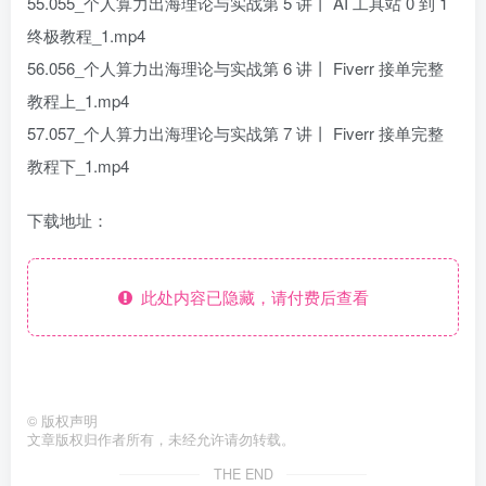
55.055_个人算力出海理论与实战第 5 讲丨 AI 工具站 0 到 1
终极教程_1.mp4
56.056_个人算力出海理论与实战第 6 讲丨 Fiverr 接单完整
教程上_1.mp4
57.057_个人算力出海理论与实战第 7 讲丨 Fiverr 接单完整
教程下_1.mp4
下载地址：
此处内容已隐藏，请付费后查看
©
版权声明
文章版权归作者所有，未经允许请勿转载。
THE END