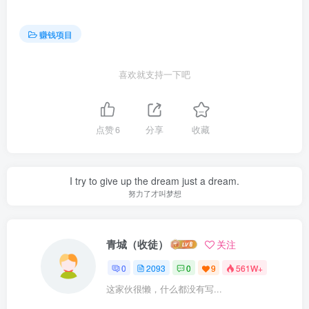
赚钱项目
喜欢就支持一下吧
点赞
6
分享
收藏
I try to give up the dream just a dream.
努力了才叫梦想
青城（收徒）
关注
0
2093
0
9
561W+
这家伙很懒，什么都没有写...