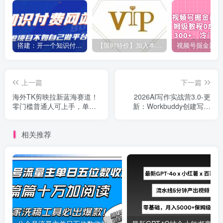
搭建：开一个知识付费资源网站，24小时全自动赚钱！
【限时特价】加入本站VIP会员，海量最新各大团队网赚内部教程全免费，每天持续更新！
上一篇
下一篇
海外TK剪映拉新蓝海赛道！
2026AI写作实战营3.0-更
零门槛普通人可上手，单条
新：Workbuddy创建写作
视频收益上限2W+
Skill+去AI痕迹，微头条公众
号爆款变现
相关推荐