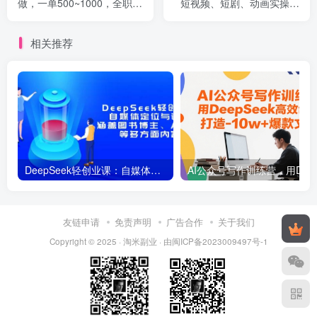
做，一单500~1000，全职月
短视频、短剧、动画实操创
入2W+，长期可干
作，每个人的零基础进阶ai
课
相关推荐
DeepSeek轻创业课：自媒体定位与认知，涵盖图书博主、AI应用等多方面内容
AI公众号写作训练营
友链申请
免责声明
广告合作
关于我们
Copyright © 2025 ·
淘米副业
· 由
闽ICP备2023009497号-1