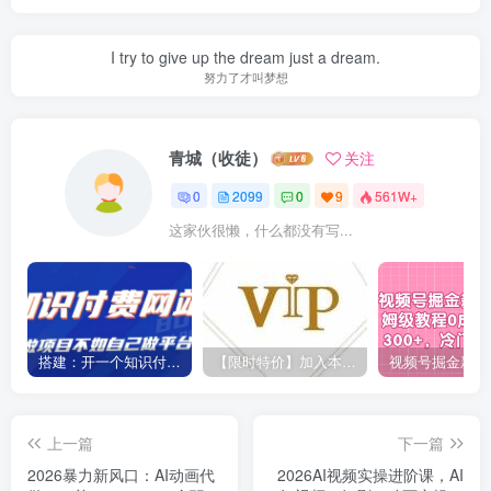
I try to give up the dream just a dream.
努力了才叫梦想
青城（收徒）
关注
0
2099
0
9
561W+
这家伙很懒，什么都没有写...
搭建：开一个知识付费资源网站，24小时全自动赚钱！
【限时特价】加入本站VIP会员，海量最新各大团队网赚内部教程全免费，每天持续更新！
上一篇
下一篇
2026暴力新风口：AI动画代
2026AI视频实操进阶课，AI