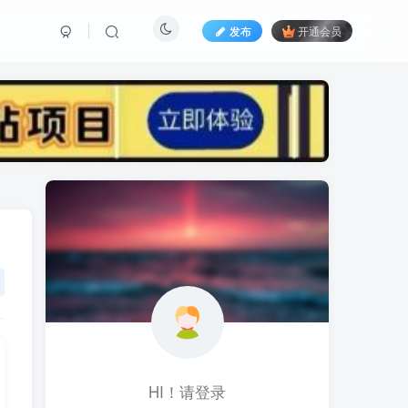
发布
开通会员
标签云
黑科技视频搬运
黑科技
黑神话
(1)
(1)
(1)
鱼塘起号
魔兽亚服
魔兽
(1)
(0)
(1)
高价女装
骚气语音包
驾校
(1)
(1)
(2)
餐饮门店
餐饮人
餐饮
(1)
(1)
(3)
风水起名
风水教程
风水
(1)
(0)
(1)
风光摄影
音乐号
音乐人项目
(1)
(2)
(0)
音乐U盘
韩国动漫
(1)
(1)
HI！请登录