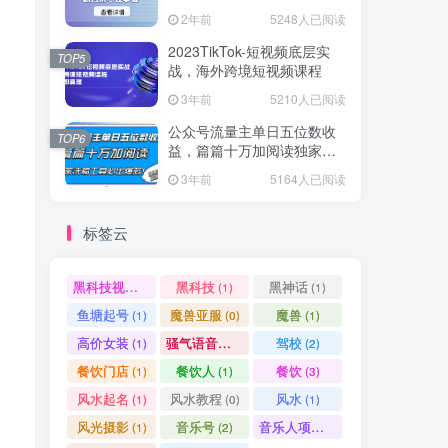
爆款方案尽在掌握
2年前
5248人已阅读
2023TikTok-短视频底层实
TOP5
战，海外跨境短视频课程
3年前
5210人已阅读
公众号流量主单日五位数收
TOP6
益，篇篇十万加阅读独家洗
稿工具必出爆款！
3年前
5164人已阅读
标签云
黑科技视频搬运
黑科技
黑神话
(1)
(1)
(1)
鱼塘起号
魔兽亚服
魔兽
(1)
(0)
(1)
高价女装
骚气语音包
驾校
(1)
(1)
(2)
餐饮门店
餐饮人
餐饮
(1)
(1)
(3)
风水起名
风水教程
风水
(1)
(0)
(1)
风光摄影
音乐号
音乐人项目
(1)
(2)
(0)