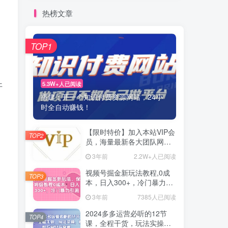
热榜文章
TOP1
5.3W+人已阅读
开
搭建：开一个知识付费资源网站，24小
时全自动赚钱！
【限时特价】加入本站VIP会
TOP2
员，海量最新各大团队网赚
内部教程全免费，每天持续
3年前
2.2W+人已阅读
更新！
视频号掘金新玩法教程,0成
TOP3
本，日入300+，冷门暴力引
流
3年前
7385人已阅读
2024多多运营必听的12节
TOP4
课，全程干货，玩法实操，