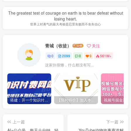
The greatest test of courage on earth is to bear defeat without
losing heart.
世界上对勇气的最大考验是忍受失败而不丧失信心
青城（收徒）
关注
0
2099
0
9
561W+
这家伙很懒，什么都没有写...
搭建：开一个知识付费资源网站，24小时全自动赚钱！
【限时特价】加入本站VIP会员，海量最新各大团队网赚内部教程全免费，每天持续更新！
上一篇
下一篇
AI+公众号，每天十分钟，轻
YouTube动物故事赛道解