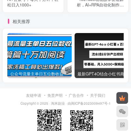
松日入1000+
析，AI+RPA自动化制作教
程，情感共鸣内容创作指南
相关推荐
公众号流量主单日五位数收益，篇篇十万加阅读独家洗稿工具必出爆款！
最新
友链申请
免责声明
广告合作
关于我们
Copyright © 2025 ·
淘米副业
· 由
闽ICP备2023009497号-1